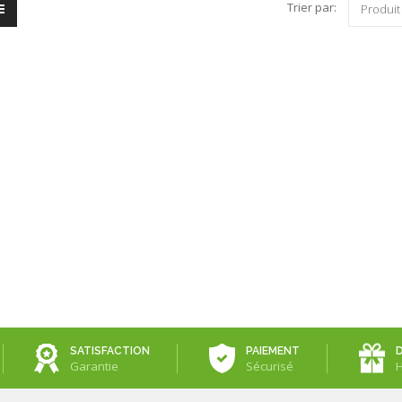
Trier par:
Produit
Eucerin Huile De Soin
Boîte De 3
...
Preservatifs ...
EUCERIN
MANIX
Avent 2 Bols 6 M+
NaturEsoin Huile De ...
Avent
NATURESOIN
Peigne Anti Poux ...
Soskin Fluide Clarifiant
...
POUZELENTE
SOSKIN
SATISFACTION
PAIEMENT
Garantie
Sécurisé