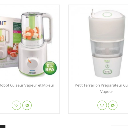
Robot Cuiseur Vapeur et Mixeur
Petit Terraillon Préparateur Cu
Vapeur
Rene Furterer Karité ...
Héliabrine Soin ...
RENE FURTERER
HELIABRINE