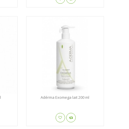
l
Adérma Exomega lait 200 ml