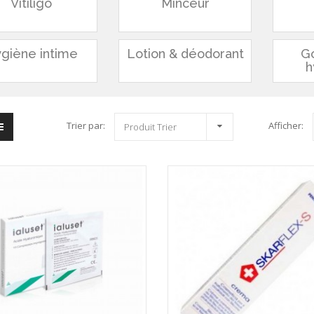
Vitiligo
Minceur
giène intime
Lotion & déodorant
G
h
Trier par:
Afficher:
Produit Trier
Rene Furterer Karité ...
Héliabrine Soin ...
RENE FURTERER
HELIABRINE