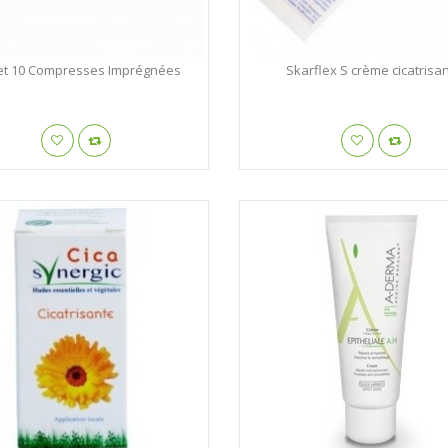
Eucerin Huile De Soin
Boîte De 3
...
Preservatifs ...
EUCERIN
MANIX
set 10 Compresses Imprégnées
Skarflex S crème cicatrisa
Avent 2 Bols 6 M+
NaturEsoin Huile De ...
Avent
NATURESOIN
Peigne Anti Poux ...
Soskin Fluide Clarifiant
...
POUZELENTE
SOSKIN