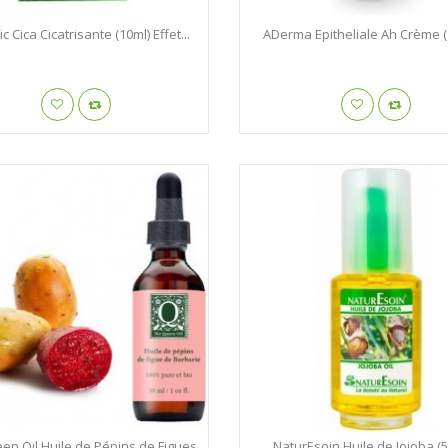
c Cica Cicatrisante (10ml) Effet...
ADerma Epitheliale Ah Crème (
en Oil Huile de Pépins de Figues
NaturEsoin Huile de Jojoba (5