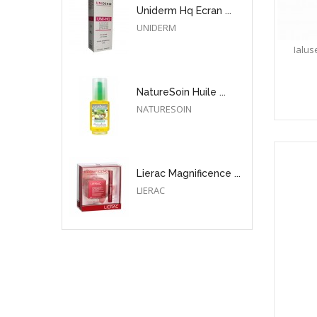
Uniderm Hq Ecran ...
UNIDERM
Ialu
NatureSoin Huile ...
NATURESOIN
Lierac Magnificence ...
LIERAC