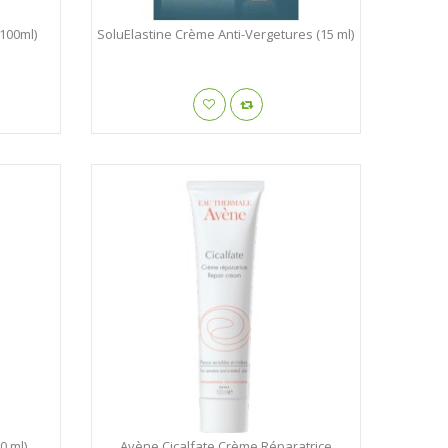
100ml)
SoluElastine Crème Anti-Vergetures (15 ml)
0 ml)
Avène Cicalfate Crème Réparatrice