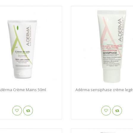
Adérma Crème Mains 50ml
Adérma sensiphase crème legèr