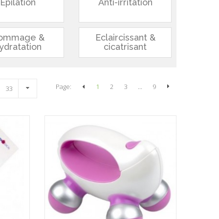
Epilation
Anti-irritation
ommage &
Eclaircissant &
ydratation
cicatrisant
Page:
1
2
3
...
9
33