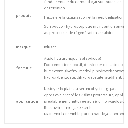
fondamentale du derme. Il agit sur toutes les 
cicatrisation.
produit
Il accélère la cicatrisation et la réépithélisation
Son pouvoir hydroscopique maintient un envir
au processus de régénération tissulaire.
marque
Ialuset
Acide hyaluronique (sel sodique).
Excipients : tensioactif, decylester de l'acide ol
formule
humectant, glycérol, méthyl-p-hydroxybenzoate 
hydroxybenzoate, dihydroacétate, acidifiant, pa
Nettoyer la plaie au sérum physiologique.
Après avoir retiré les 2 films protecteurs, appliqu
application
préalablement nettoyée au sérum physiologiqu
Recouvrir d'une gaze stérile.
Maintenir l'ensemble par un bandage approprié