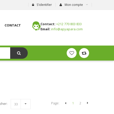
S'identifier
Mon compte
Contact:
+212 770 803 833
CONTACT
Email:
info@apyapara.com
Page:
1
2
icher:
33