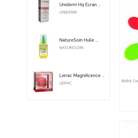
Uniderm Hq Ecran ...
UNIDERM
NatureSoin Huile ...
NATURESOIN
Lierac Magnificence ...
Bébé Con
LIERAC