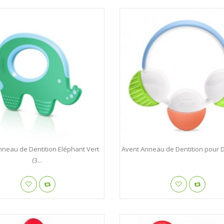
nneau de Dentition Eléphant Vert
Avent Anneau de Dentition pour D
(3...
Rene Furterer Karité ...
Héliabrine Soin ...
RENE FURTERER
HELIABRINE