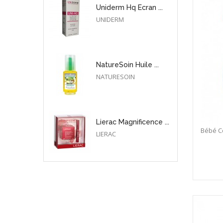
Uniderm Hq Ecran ...
UNIDERM
NatureSoin Huile ...
NATURESOIN
Lierac Magnificence ...
Bébé C
LIERAC