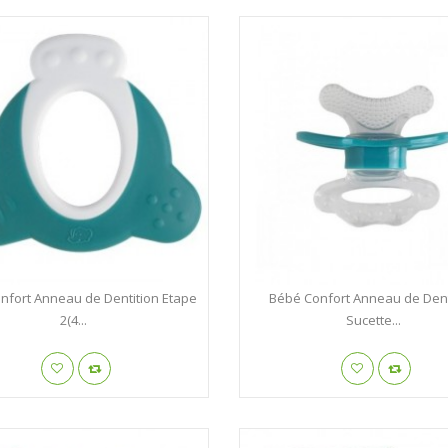
nfort Anneau de Dentition Etape
Bébé Confort Anneau de Dent
2(4...
Sucette...
Rene Furterer Karité ...
Héliabrine Soin ...
RENE FURTERER
HELIABRINE