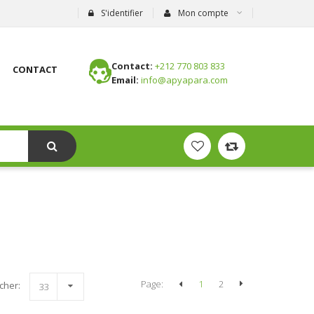
S'identifier
Mon compte
Contact:
+212 770 803 833
CONTACT
Email:
info@apyapara.com
Page:
1
2
icher:
33