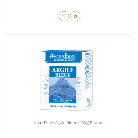
NaturEsoin Argile Bleue (100g) Peaux...