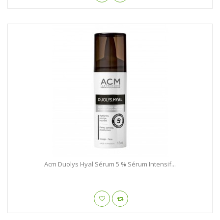
Acm Duolys Hyal Sérum 5 % Sérum Intensif...