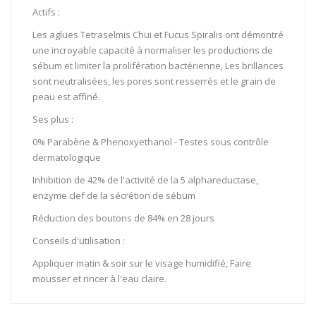
Actifs :
Les aglues Tetraselmis Chui et Fucus Spiralis ont démontré
une incroyable capacité à normaliser les productions de
sébum et limiter la prolifération bactérienne, Les brillances
sont neutralisées, les pores sont resserrés et le grain de
peau est affiné.
Ses plus :
0% Parabène & Phenoxyethanol - Testes sous contrôle
dermatologique
Inhibition de 42% de l'activité de la 5 alphareductase,
enzyme clef de la sécrétion de sébum
Réduction des boutons de 84% en 28 jours
Conseils d'utilisation :
Appliquer matin & soir sur le visage humidifié, Faire
mousser et rincer à l'eau claire.