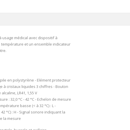
 usage médical avec dispositif à
température et un ensemble indicateur
tre.
e pile en polystyrène - Elément protecteur
ge à cristaux liquides 3 chiffres - Bouton
 alcaline, LR41, 1,55 V
ure : 32,0 °C - 42 °C - Echelon de mesure
température basse (< à 32 °C) : L -
42 °C) : H - Signal sonore indiquant la
 de la mesure