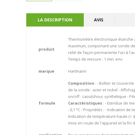
LA DESCRIPTION
AVIS
Thermomètre électronique étanche à
maximum, comportant une sonde de 
produit
relié de façon permanente l'un à l'au
Temps de mesure : 1 min. env.
marque
Hartmann
Composition
: - Boîtier et couvercl
de la sonde : acier et nickel - Afficha
on/off : caoutchouc synthétique - Pile
formule
Caractéristiques
: - Etendue de mes
: 0,1 °C - Propriétés : - Indication de 
Indication de température haute (> à 
mise en route de l'appareil et la fin