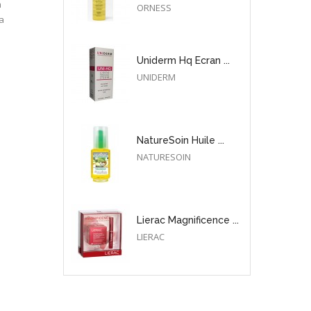
n
ORNESS
a
Uniderm Hq Ecran ...
UNIDERM
NatureSoin Huile ...
NATURESOIN
Lierac Magnificence ...
LIERAC