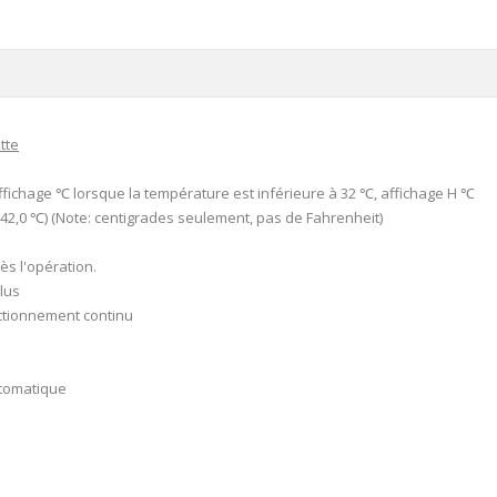
tte
ffichage ℃ lorsque la température est inférieure à 32 ℃, affichage H ℃
 42,0 ℃) (Note: centigrades seulement, pas de Fahrenheit)
ès l'opération.
clus
ctionnement continu
utomatique