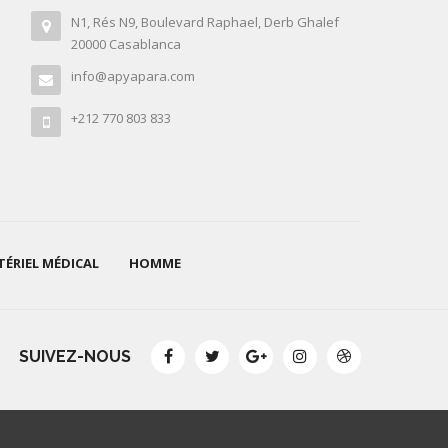
N1, Rés N9, Boulevard Raphael, Derb Ghalef
20000 Casablanca
info@apyapara.com
+212 770 803 833
ÉRIEL MÉDICAL
HOMME
SUIVEZ-NOUS