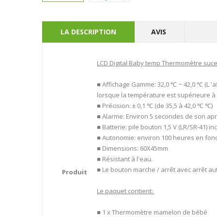
LA DESCRIPTION
AVIS
LCD Digital Baby temp Thermomètre suce
■ Affichage Gamme: 32,0 ℃ ~ 42,0 ℃ (L 'a
lorsque la température est supérieure à
■ Précision: ± 0,1 ℃ (de 35,5 à 42,0 ℃ ℃)
■ Alarme: Environ 5 secondes de son apr
■ Batterie: pile bouton 1,5 V (LR/SR-41) in
■ Autonomie: environ 100 heures en fon
■ Dimensions: 60X45mm
■ Résistant à l'eau.
■ Le bouton marche / arrêt avec arrêt a
Produit
Le paquet contient:
■ 1 x Thermomètre mamelon de bébé