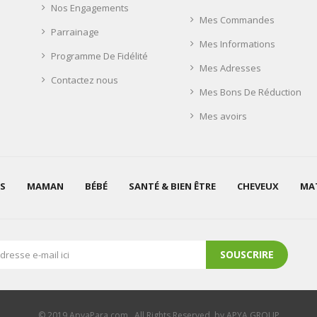
Nos Engagements
Mes Commandes
Parrainage
Mes Informations
Programme De Fidélité
Mes Adresses
Contactez nous
Mes Bons De Réduction
Mes avoirs
S
MAMAN
BÉBÉ
SANTÉ & BIEN ÊTRE
CHEVEUX
MAT
SOUSCRIRE
© 2019 ApyaPara.com . All Rights Reserved. by APYA GROUP