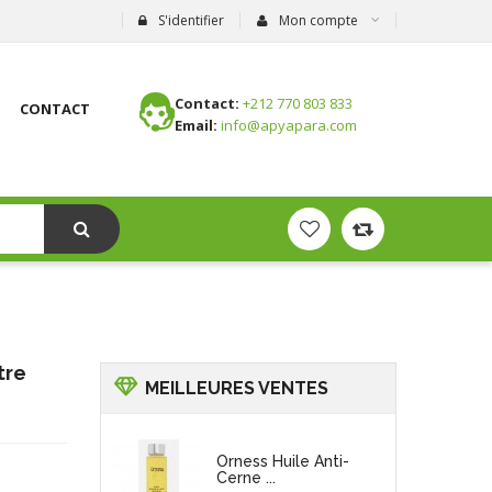
S'identifier
Mon compte
Contact:
+212 770 803 833
CONTACT
Email:
info@apyapara.com
tre
MEILLEURES VENTES
Orness Huile Anti-
Cerne ...